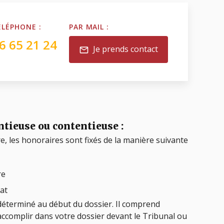
ÉLÉPHONE :
PAR MAIL :
6 65 21 24
Je prends contact
mail
tieuse ou contentieuse :
re, les honoraires sont fixés de la manière suivante
re
at
déterminé au début du dossier. Il comprend
accomplir dans votre dossier devant le Tribunal ou