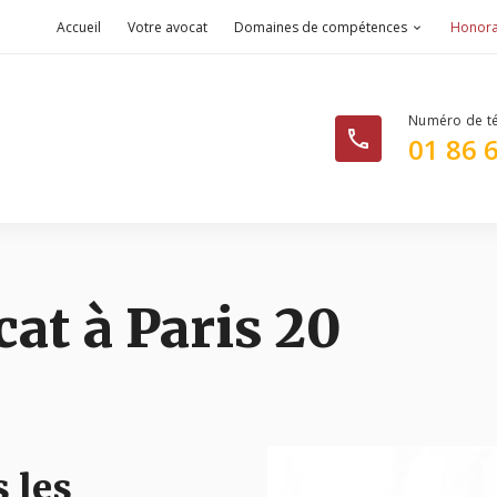
Accueil
Votre avocat
Domaines de compétences
Honora
phone
01 86 
at à Paris 20
 les