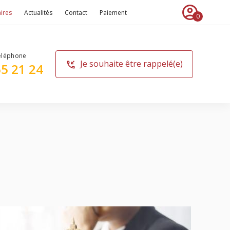
account_circle
ires
Actualités
Contact
Paiement
0
Je souhaite être rappelé(e)
phone_callback
65 21 24