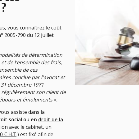
 ?
us, vous connaîtrez le coût
n° 2005-790 du 12 juillet
 modalités de détermination
 et de l'ensemble des frais,
'ensemble de ces
ires conclue par l'avocat et
 du 31 décembre 1971
e régulièrement son client de
, débours et émoluments
».
ous assiste dans la
roit social ou en
droit de la
ion avec le cabinet, un
00 € H.T
.) est fixé afin de