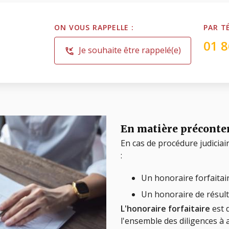
ON VOUS RAPPELLE :
PAR T
01 8
Je souhaite être rappelé(e)
phone_callback
En matière préconten
En cas de procédure judiciai
:
Un honoraire forfaitai
Un honoraire de résult
L'honoraire forfaitaire
est 
l'ensemble des diligences à 