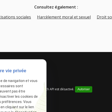
Consultez également :
isations sociales
Harcèlement moral et sexuel
Droit so
re vie privée
ce de navigation et vous
cessaires sont
Google Maps Search API est désactivé.
Autoriser
peuvent pas être
ésactiver les cookies de
s préférences. Vous
 cliquant sur le lien