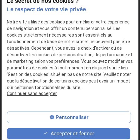
Le secret de nos cookies ?
Le respect de votre vie privée
3 Villa HORTENSE DURY-VASSELON
Notre site utilise des cookies pour améliorer votre expérience
place
de navigation et vous offrir un contenu personnalisé. Les
75020
PARIS
cookies strictement nécessaires sont essentiels au
fonctionnement de base de notre site et ne peuvent pas être
01 86 65 21 24
désactivés. Cependant, vous avez le choix d'activer ou de
phone
désactiver les cookies de personnalisation, de performance et
de marketing selon vos préférences. Vous pouvez modifier vos
paramètres de cookies à tout moment en cliquant sur le lien
'Gestion des cookies' situé en bas de notre site. Veuillez noter
que la désactivation de certains cookies peut avoir un impact
SIRET : 39124620400039
sur certaines fonctionnalités du site.
Continuer sans accepter
Plan du site
Mentions légales
Personnaliser
Politique de confidentialité
Gestion des cookies
Accepter et fermer