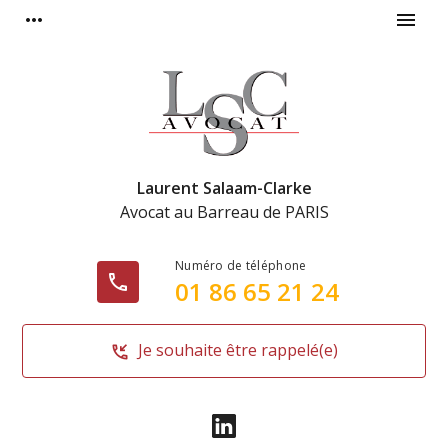
Panneau de gestion des cookies
more_horiz
menu
Laurent Salaam-Clarke
Avocat au Barreau de
PARIS
phone
01 86 65 21 24
Je souhaite être rappelé(e)
phone_callback