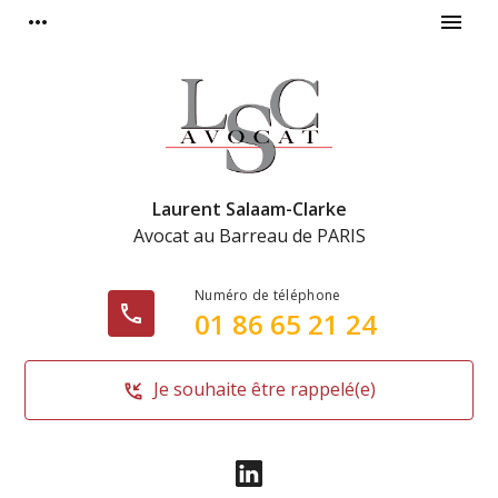
Panneau de gestion des cookies
more_horiz
menu
Laurent Salaam-Clarke
Avocat au Barreau de
PARIS
phone
01 86 65 21 24
Je souhaite être rappelé(e)
phone_callback