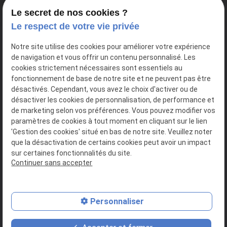
Le secret de nos cookies ?
Le respect de votre vie privée
3 Villa HORTENSE DURY-VASSELON
Notre site utilise des cookies pour améliorer votre expérience
place
de navigation et vous offrir un contenu personnalisé. Les
75020
PARIS
cookies strictement nécessaires sont essentiels au
fonctionnement de base de notre site et ne peuvent pas être
01 86 65 21 24
désactivés. Cependant, vous avez le choix d'activer ou de
phone
désactiver les cookies de personnalisation, de performance et
de marketing selon vos préférences. Vous pouvez modifier vos
paramètres de cookies à tout moment en cliquant sur le lien
'Gestion des cookies' situé en bas de notre site. Veuillez noter
que la désactivation de certains cookies peut avoir un impact
SIRET : 39124620400039
sur certaines fonctionnalités du site.
Continuer sans accepter
Plan du site
Mentions légales
Personnaliser
Politique de confidentialité
Gestion des cookies