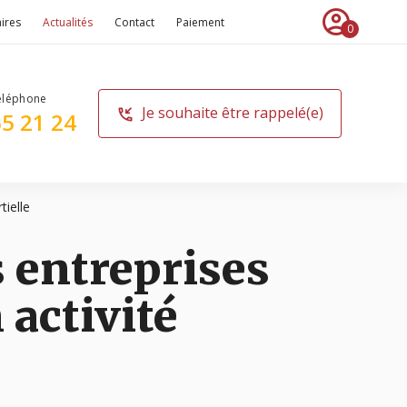
account_circle
ires
Actualités
Contact
Paiement
0
Je souhaite être rappelé(e)
phone_callback
65 21 24
tielle
s entreprises
 activité