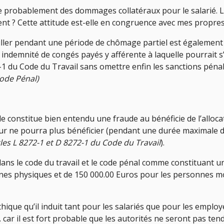
ue probablement des dommages collatéraux pour le salarié. La 
 ? Cette attitude est-elle en congruence avec mes propres v
vailler pendant une période de chômage partiel est également e
 indemnité de congés payés y afférente à laquelle pourrait s
23-1 du Code du Travail sans omettre enfin les sanctions pénal
Code Pénal)
lle constitue bien entendu une fraude au bénéficie de l’alloc
eur ne pourra plus bénéficier (pendant une durée maximale d
cles L 8272-1 et D 8272-1 du Code du Travail
).
ans le code du travail et le code pénal comme constituant 
es physiques et de 150 000.00 Euros pour les personnes mo
hique qu’il induit tant pour les salariés que pour les emplo
e… car il est fort probable que les autorités ne seront pas te