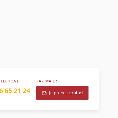
ÉLÉPHONE :
PAR MAIL :
6 65 21 24
Je prends contact
mail