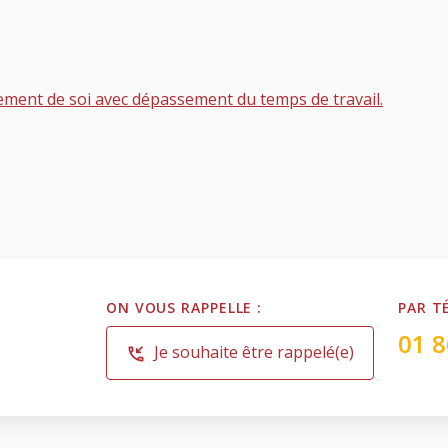
ent de soi avec dépassement du temps de travail.
ON VOUS RAPPELLE :
PAR T
01 8
Je souhaite être rappelé(e)
phone_callback