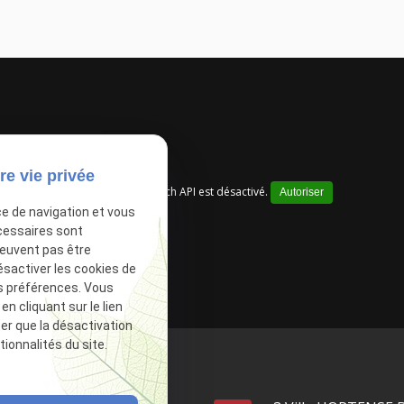
re vie privée
Google Maps Search API est désactivé.
Autoriser
ce de navigation et vous
cessaires sont
peuvent pas être
ésactiver les cookies de
s préférences. Vous
 cliquant sur le lien
ter que la désactivation
ionnalités du site.