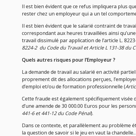
Il est bien évident que ce refus impliquera plus q
rester chez un employeur qui a un tel comportement
Il est bien évident que le salarié contraint de tra
correspondant aux heures travaillées ainsi qu’une
travail dissimulé par application de l’article L. 82
8224-2 du Code du Travail et Article L 131-38 du 
Quels autres risques pour l’Employeur ?
La demande de travail au salarié en activité partie
proprement dit des allocations perçues, l’employ
d’emploi et/ou de formation professionnelle (
Arti
Cette fraude est également spécifiquement visée d
d’une amende de 30 000.00 Euros pour les personn
441-6 et 441-12 du Code Pénal
).
Dans ce contexte, et parallèlement au problème ét
la question de savoir si le jeu en vaut la chandell