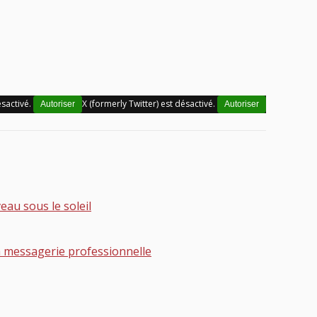
sactivé.
X (formerly Twitter) est désactivé.
Autoriser
Autoriser
au sous le soleil
 messagerie professionnelle