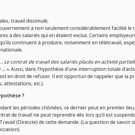
ales, travail dissimulé,
 gouvernement a non seulement considérablement facilité le 
es à des salariés qui en étaient exclus. Certains employeur
s qu’ils continuent à produire, notamment en télétravail, esp
 nationale.
… Le contrat de travail des salariés placés en activité partie
... »
. Aussi, dans l’hypothèse d’une interruption totale d’acti
er est en droit de refuser. Il est opportun de rappeler que la 
 attestations, etc.).
hypothèse ?
ndant les périodes chômées, ce dernier peut en premier lieu 
ontrat de travail ne peut reprendre dès lors qu’il est suspend
ravail (Direccte) de cette demande. (La question de savoir si
occasion).